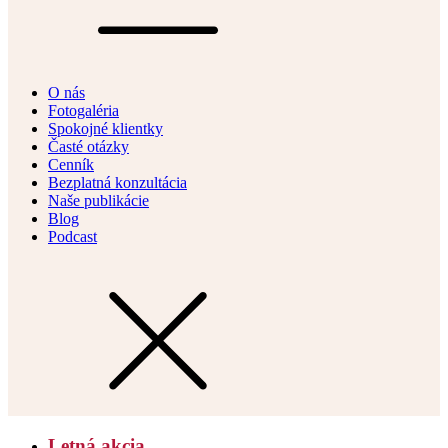
O nás
Fotogaléria
Spokojné klientky
Časté otázky
Cenník
Bezplatná konzultácia
Naše publikácie
Blog
Podcast
Letná akcia