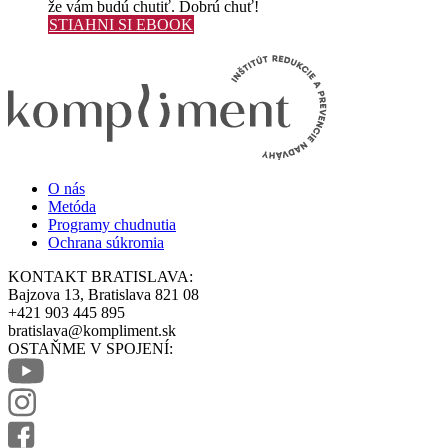
že vám budú chutiť. Dobrú chuť!
STIAHNI SI EBOOK
O nás
Metóda
Programy chudnutia
Ochrana súkromia
KONTAKT BRATISLAVA:
Bajzova 13, Bratislava 821 08
+421 903 445 895
bratislava@kompliment.sk
OSTAŇME V SPOJENÍ: