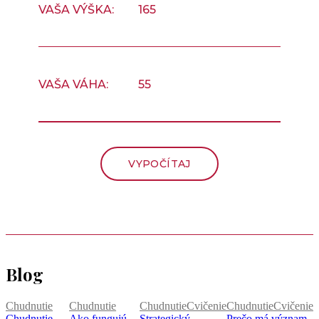
VAŠA VÝŠKA:
VAŠA VÁHA:
Blog
Chudnutie
Chudnutie
Chudnutie
Cvičenie
Chudnutie
Cvičenie
Chudnutie
Ako fungujú
Strategický
Prečo má význam