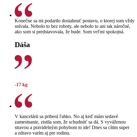
Konečne sa mi podarilo dosiahnuť postavu, o ktorej som vždy
snívala. Nebolo to bez roboty, ale nebolo to ani tak náročné,
ako som si predstavovala, že bude. Som veľmi spokojná.
Dáša
-17 kg
V kancelárii sa priberá ľahko. No aj keď mám sedavé
zamestnanie, zistila som, že schudnúť sa dá. S vyváženou
stravou a pravidelným pohybom to ide! Dnes sa cítim super
a zdravo varím aj pre rodinu.