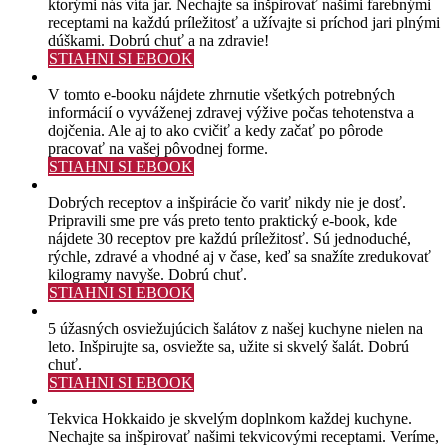
ktorými nás víta jar. Nechajte sa inšpirovať našimi farebnými
receptami na každú príležitosť a užívajte si príchod jari plnými
dúškami. Dobrú chuť a na zdravie!
STIAHNI SI EBOOK
V tomto e-booku nájdete zhrnutie všetkých potrebných
informácií o vyváženej zdravej výžive počas tehotenstva a
dojčenia. Ale aj to ako cvičiť a kedy začať po pôrode
pracovať na vašej pôvodnej forme.
STIAHNI SI EBOOK
Dobrých receptov a inšpirácie čo variť nikdy nie je dosť.
Pripravili sme pre vás preto tento praktický e-book, kde
nájdete 30 receptov pre každú príležitosť. Sú jednoduché,
rýchle, zdravé a vhodné aj v čase, keď sa snažíte zredukovať
kilogramy navyše. Dobrú chuť.
STIAHNI SI EBOOK
5 úžasných osviežujúcich šalátov z našej kuchyne nielen na
leto. Inšpirujte sa, osviežte sa, užite si skvelý šalát. Dobrú
chuť.
STIAHNI SI EBOOK
Tekvica Hokkaido je skvelým doplnkom každej kuchyne.
Nechajte sa inšpirovať našimi tekvicovými receptami. Veríme,