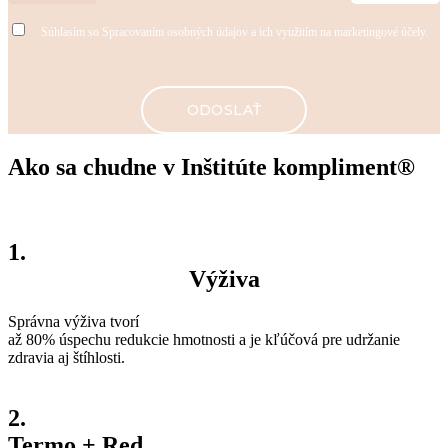
Súhlasím so
Spracovaním osobných údajov
a ich využitím na marketingové účely.
Ako sa chudne v Inštitúte kompliment®
1.
Výživa
Správna výživa tvorí
až 80% úspechu redukcie hmotnosti a je kľúčová pre udržanie
zdravia aj štíhlosti.
2.
Termo + Red