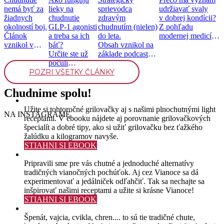
nemá byť za
lieky na
sprievodca
udržiavať svaly
žiadnych
chudnutie
zdravým
v dobrej kondícii?
okolností boj.
GLP-1 agonisti
chudnutím (nielen)
Z pohľadu
Článok
a treba sa ich
do leta.
modernej medicíny
vznikol v
báť?
Obsah vznikol na
je svalová hmota
spolupráci s
Určite ste už
základe podcastu
jedným […]
časopisom
počuli
Chronicky
Moje zdravie.
POZRI VŠETKY ČLÁNKY
o liekoch na
v pohode, epizóda
[…]
chudnutie,
[…]
prvý […]
Chudnime spolu!
Užite si tohtoročné grilovačky aj s našimi plnochutnými light
NA INSTAGRAME
receptami. V ebooku nájdete aj porovnanie grilovačkových
špecialít a dobré tipy, ako si užiť grilovačku bez ťažkého
žalúdku a kilogramov navyše.
STIAHNI SI EBOOK
Pripravili sme pre vás chutné a jednoduché alternatívy
tradičných vianočných pochúťok. Aj cez Vianoce sa dá
experimentovať a jedálniček odľahčiť. Tak sa nechajte sa
inšpirovať našimi receptami a užite si krásne Vianoce!
STIAHNI SI EBOOK
Špenát, vajcia, cvikla, chren.... to sú tie tradičné chute,