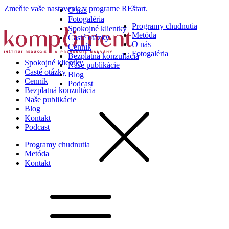
Zmeňte vaše nastavenie v programe REštart.
O nás
Fotogaléria
Programy chudnutia
Spokojné klientky
Metóda
Časté otázky
O nás
Cenník
Fotogaléria
Bezplatná konzultácia
Spokojné klientky
Naše publikácie
Časté otázky
Blog
Cenník
Podcast
Bezplatná konzultácia
Naše publikácie
Blog
Kontakt
Podcast
Programy chudnutia
Metóda
Kontakt