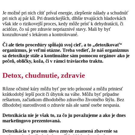
Je možné pri nich cítiť príval energie, zlepšenie nálady a schudnúť
pri nich aj pár kíl. Pri drastickejších, dlhšie trvajúcich hladovkách
však ide o rizikovejší proces, kedy môže prísť k dehydratácii, či
acidóze, čo sú pre zdravie nepriaznivé stavy. Mali by byť
konzultované s lekárom a kontrolované.
Či ale tieto procedúry spĺňajú svoj cieľ, a to „detoxikovať“
organizmus, je veľmi otázne. Treba vedieť, že náš organizmus
sa detoxikuje stále a kontinuálne sám pomocou orgánov ako je
pečeň, obličky, koža, či v rámci tráviaceho traktu.
Detox, chudnutie, zdravie
Rôzne očistné kúry môžu byť pre telo prínosné a môžu priniesť
krátkodobý lepší pocit či úbytok na váhe. Môžu byť prípadne
reštartom, začiatkom dlhodobého zdravého životného štýlu. Bez
dlhodobej starostlivosti o zdravie nás ale samé osebe nespasia.
Detoxikácia nie je však to, za čo ju považujeme a ako je dnes
marketingovo prezentovaná.
Detoxikácia v pravom slova zmysle znamená zbavenie sa