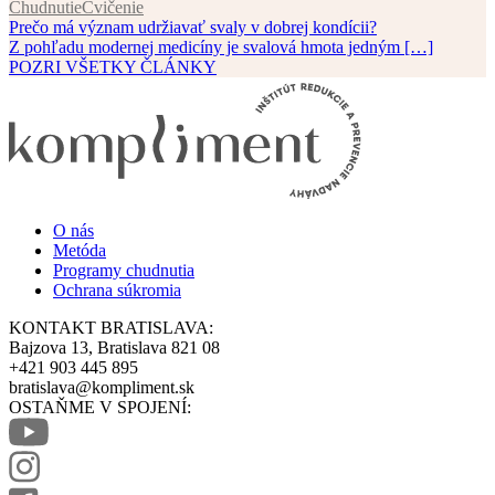
Chudnutie
Cvičenie
Prečo má význam udržiavať svaly v dobrej kondícii?
Z pohľadu modernej medicíny je svalová hmota jedným […]
POZRI VŠETKY ČLÁNKY
O nás
Metóda
Programy chudnutia
Ochrana súkromia
KONTAKT BRATISLAVA:
Bajzova 13, Bratislava 821 08
+421 903 445 895
bratislava@kompliment.sk
OSTAŇME V SPOJENÍ: