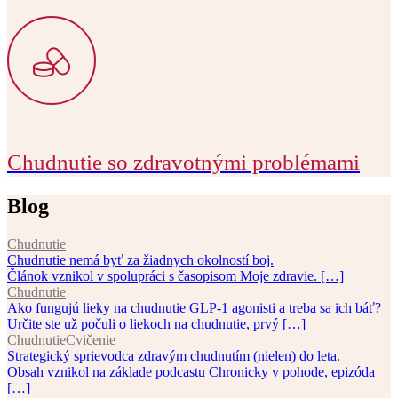
Chudnutie so zdravotnými problémami
Blog
Chudnutie
Chudnutie nemá byť za žiadnych okolností boj.
Článok vznikol v spolupráci s časopisom Moje zdravie. […]
Chudnutie
Ako fungujú lieky na chudnutie GLP-1 agonisti a treba sa ich báť?
Určite ste už počuli o liekoch na chudnutie, prvý […]
Chudnutie
Cvičenie
Strategický sprievodca zdravým chudnutím (nielen) do leta.
Obsah vznikol na základe podcastu Chronicky v pohode, epizóda
[…]