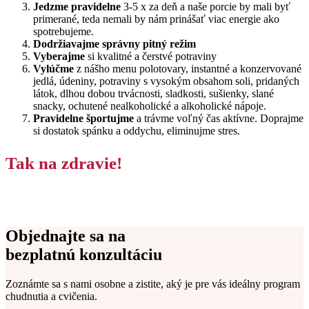
Jedzme pravidelne
3-5 x za deň a naše porcie by mali byť
primerané, teda nemali by nám prinášať viac energie ako
spotrebujeme.
Dodržiavajme správny pitný režim
Vyberajme
si kvalitné a čerstvé potraviny
Vylúčme
z nášho menu polotovary, instantné a konzervované
jedlá, údeniny, potraviny s vysokým obsahom soli, pridaných
látok, dlhou dobou trvácnosti, sladkosti, sušienky, slané
snacky, ochutené nealkoholické a alkoholické nápoje.
Pravidelne športujme
a trávme voľný čas aktívne. Doprajme
si dostatok spánku a oddychu, eliminujme stres.
Tak na zdravie!
Objednajte sa na
bezplatnú konzultáciu
Zoznámte sa s nami osobne a zistite, aký je pre vás ideálny program 
chudnutia a cvičenia. 