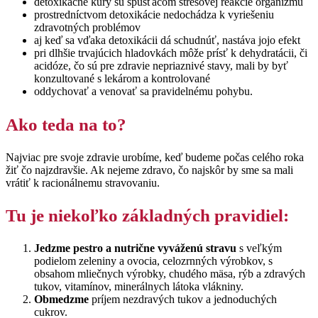
detoxikačné kúry sú spúšťačom stresovej reakcie organizmu
prostredníctvom detoxikácie nedochádza k vyriešeniu
zdravotných problémov
aj keď sa vďaka detoxikácii dá schudnúť, nastáva jojo efekt
pri dlhšie trvajúcich hladovkách môže prísť k dehydratácii, či
acidóze, čo sú pre zdravie nepriaznivé stavy, mali by byť
konzultované s lekárom a kontrolované
oddychovať a venovať sa pravidelnému pohybu.
Ako teda na to?
Najviac pre svoje zdravie urobíme, keď budeme počas celého roka
žiť čo najzdravšie. Ak nejeme zdravo, čo najskôr by sme sa mali
vrátiť k racionálnemu stravovaniu.
Tu je niekoľko základných pravidiel:
Jedzme pestro a nutrične vyváženú
stravu
s veľkým
podielom zeleniny a ovocia, celozrnných výrobkov, s
obsahom mliečnych výrobky, chudého mäsa, rýb a zdravých
tukov, vitamínov, minerálnych látoka vlákniny.
Obmedzme
príjem nezdravých tukov a jednoduchých
cukrov.