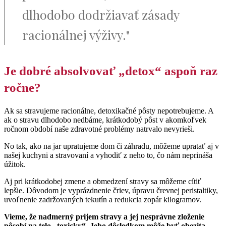
dlhodobo dodržiavať zásady
racionálnej výživy."
Je dobré absolvovať „detox“ aspoň raz
ročne?
Ak sa stravujeme racionálne, detoxikačné pôsty nepotrebujeme. A
ak o stravu dlhodobo nedbáme, krátkodobý pôst v akomkoľvek
ročnom období naše zdravotné problémy natrvalo nevyrieši.
No tak, ako na jar upratujeme dom či záhradu, môžeme upratať aj v
našej kuchyni a stravovaní a vyhodiť z neho to, čo nám neprináša
úžitok.
Aj pri krátkodobej zmene a obmedzení stravy sa môžeme cítiť
lepšie. Dôvodom je vyprázdnenie čriev, úpravu črevnej peristaltiky,
uvoľnenie zadržovaných tekutín a redukcia zopár kilogramov.
Vieme, že nadmerný prijem stravy a jej nesprávne zloženie
pôsobí na telo „toxicky“. Jeho dôsledkom môže byť obezita,