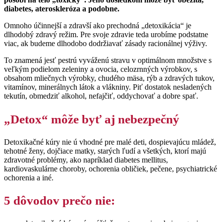
diabetes, ateroskleróza a podobne.
Omnoho účinnejší a zdravší ako prechodná „detoxikácia“ je
dlhodobý zdravý režim. Pre svoje zdravie teda urobíme podstatne
viac, ak budeme dlhodobo dodržiavať zásady racionálnej výživy.
To znamená jesť pestrú vyváženú stravu v optimálnom množstve s
veľkým podielom zeleniny a ovocia, celozrnných výrobkov, s
obsahom mliečnych výrobky, chudého mäsa, rýb a zdravých tukov,
vitamínov, minerálnych látok a vlákniny. Piť dostatok nesladených
tekutín, obmedziť alkohol, nefajčiť, oddychovať a dobre spať.
„Detox“ môže byť aj nebezpečný
Detoxikačné kúry nie ú vhodné pre malé deti, dospievajúcu mládež,
tehotné ženy, dojčiace matky, starých ľudí a všetkých, ktorí majú
zdravotné problémy, ako napríklad diabetes mellitus,
kardiovaskulárne choroby, ochorenia obličiek, pečene, psychiatrické
ochorenia a iné.
5 dôvodov prečo nie: