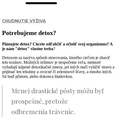
CHUDNUTIE
VÝŽIVA
Potrebujeme detox?
Plánujete detox? Chcete odľahčiť a očistiť svoj organizmus? A
je nám "detox" vlastne treba
?
Detoxom sa nazýva spôsob stravovania, ktorého cieľom je zbaviť
telo toxínov. Možných režimov je nespočetne veľa, niektoré
vyžadujú kúpené detoxikačné zmesy, pri iných stačí vylúčiť stravu a
prijímať len tekutiny a ovocné či zeleninové šťavy, a mnoho iných.
Sú buď pôstom, alebo dokonca hladovkou.
Menej drastické pôsty môžu byť
prospešné, pretože
odbremenia trávenie.