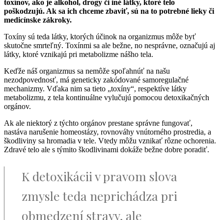
toxínov, ako je alkohol, drogy či iné látky, ktoré telo
poškodzujú. Ak sa ich chceme zbaviť, sú na to potrebné lieky či
medicínske zákroky.
Toxíny sú teda látky, ktorých účinok na organizmus môže byť
skutočne smrteľný. Toxínmi sa ale bežne, no nesprávne, označujú aj
látky, ktoré vznikajú pri metabolizme nášho tela.
Keďže náš organizmus sa nemôže spoľahnúť na našu
nezodpovednosť, má geneticky zakódované samoregulačné
mechanizmy. Vďaka nim sa tieto „toxíny“, respektíve látky
metabolizmu, z tela kontinuálne vylučujú pomocou detoxikačných
orgánov.
Ak ale niektorý z týchto orgánov prestane správne fungovať,
nastáva narušenie homeostázy, rovnováhy vnútorného prostredia, a
škodliviny sa hromadia v tele. Vtedy môžu vznikať rôzne ochorenia.
Zdravé telo ale s týmito škodlivinami dokáže bežne dobre poradiť.
K detoxikácii v pravom slova
zmysle teda neprichádza pri
obmedzení stravy, ale