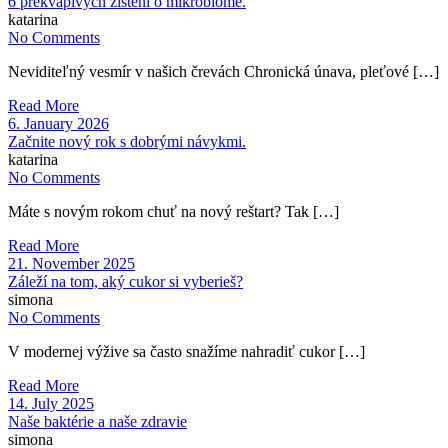
6 prekvapivých zistení o mikrobióme.
katarina
No Comments
Neviditeľný vesmír v našich črevách Chronická únava, pleťové […]
Read More
6. January 2026
Začnite nový rok s dobrými návykmi.
katarina
No Comments
Máte s novým rokom chuť na nový reštart? Tak […]
Read More
21. November 2025
Záleží na tom, aký cukor si vyberieš?
simona
No Comments
V modernej výžive sa často snažíme nahradiť cukor […]
Read More
14. July 2025
Naše baktérie a naše zdravie
simona