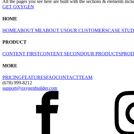
All the pages you see here are built with the sections & elements incl
GET OXYGEN
HOME
HOME
ABOUT ME
ABOUT US
OUR CUSTOMERS
CASE STU
PRODUCT
CONTENT FIRST
CONTENT SECOND
OUR PRODUCTS
PROD
MORE
PRICING
FEATURES
FAQ
CONTACT
TEAM
(678) 999-8212
support@oxygenbuilder.com