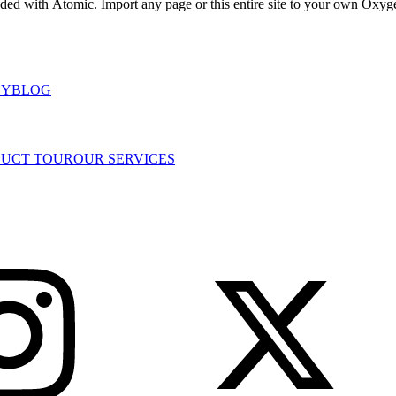
uded with Atomic. Import any page or this entire site to your own Oxygen
DY
BLOG
UCT TOUR
OUR SERVICES