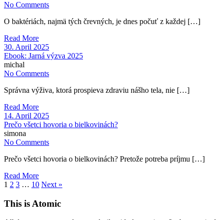
No Comments
O baktériách, najmä tých črevných, je dnes počuť z každej […]
Read More
30. April 2025
Ebook: Jarná výzva 2025
michal
No Comments
Správna výživa, ktorá prospieva zdraviu nášho tela, nie […]
Read More
14. April 2025
Prečo všetci hovoria o bielkovinách?
simona
No Comments
Prečo všetci hovoria o bielkovinách? Pretože potreba príjmu […]
Read More
1
2
3
…
10
Next »
This is Atomic