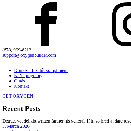
(678) 999-8212
support@oxygenbuilder.com
Domov - Inštitút kompliment
Naše programy
O nás
Kontakt
GET OXYGEN
Recent Posts
Detract yet delight written farther his general. If in so bred at dare r
3. March 2026