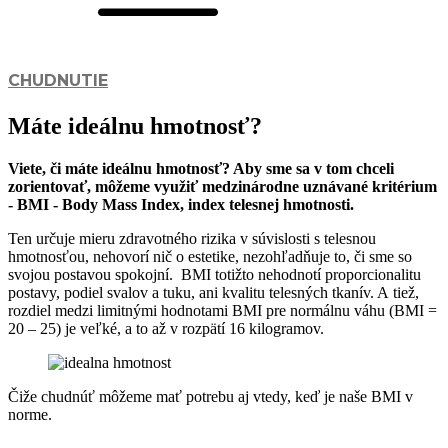
CHUDNUTIE
Máte ideálnu hmotnosť?
Viete, či máte ideálnu hmotnosť? Aby sme sa
v tom
chceli
zorientovať, môžeme využiť medzinárodne uznávané kritérium
- BMI - Body Mass Index, index telesnej hmotnosti.
Ten určuje mieru zdravotného rizika v súvislosti s telesnou
hmotnosťou, nehovorí nič o estetike, nezohľadňuje to, či sme so
svojou postavou spokojní. BMI totižto nehodnotí proporcionalitu
postavy, podiel svalov a tuku, ani kvalitu telesných tkanív. A tiež,
rozdiel medzi limitnými hodnotami BMI pre normálnu váhu (BMI =
20 – 25) je veľké, a to až v rozpätí 16 kilogramov.
Čiže chudnúť môžeme mať potrebu aj vtedy, keď je naše BMI v
norme.