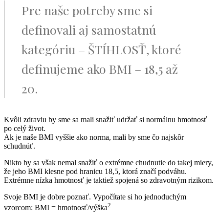
Pre naše potreby sme si
definovali aj samostatnú
kategóriu – ŠTÍHLOSŤ, ktoré
definujeme ako BMI – 18,5 až
20.
Kvôli zdraviu by sme sa mali snažiť udržať si normálnu hmotnosť
po celý život.
Ak je naše BMI vyššie ako norma, mali by sme čo najskôr
schudnúť.
Nikto by sa však nemal snažiť o extrémne chudnutie do takej miery,
že jeho BMI klesne pod hranicu 18,5, ktorá značí podváhu.
Extrémne nízka hmotnosť je taktiež spojená so zdravotným rizikom.
Svoje BMI je dobre poznať. Vypočítate si ho jednoduchým
2
vzorcom: BMI = hmotnosť/výška