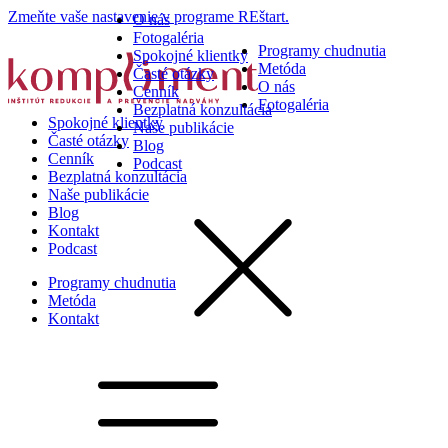
Zmeňte vaše nastavenie v programe REštart.
O nás
Fotogaléria
Programy chudnutia
Spokojné klientky
Metóda
Časté otázky
O nás
Cenník
Fotogaléria
Bezplatná konzultácia
Spokojné klientky
Naše publikácie
Časté otázky
Blog
Cenník
Podcast
Bezplatná konzultácia
Naše publikácie
Blog
Kontakt
Podcast
Programy chudnutia
Metóda
Kontakt