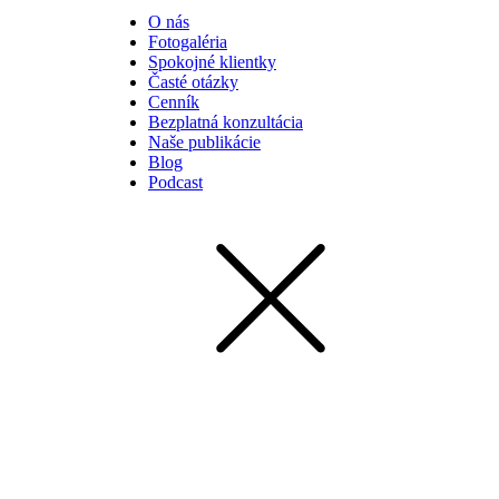
O nás
Fotogaléria
Spokojné klientky
Časté otázky
Cenník
Bezplatná konzultácia
Naše publikácie
Blog
Podcast