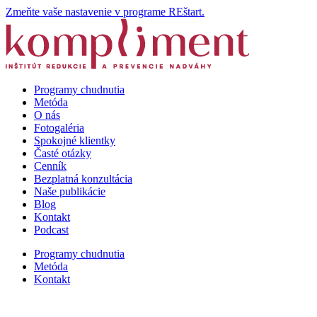
Zmeňte vaše nastavenie v programe REštart.
Programy chudnutia
Metóda
O nás
Fotogaléria
Spokojné klientky
Časté otázky
Cenník
Bezplatná konzultácia
Naše publikácie
Blog
Kontakt
Podcast
Programy chudnutia
Metóda
Kontakt