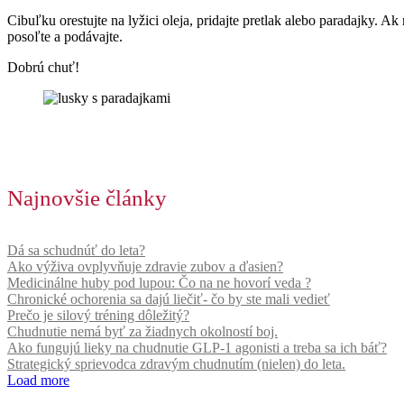
Cibuľku orestujte na lyžici oleja, pridajte pretlak alebo paradajky. A
posoľte a podávajte.
Dobrú chuť!
Najnovšie články
Dá sa schudnúť do leta?
Ako výživa ovplyvňuje zdravie zubov a ďasien?
Medicinálne huby pod lupou: Čo na ne hovorí veda ?
Chronické ochorenia sa dajú liečiť- čo by ste mali vedieť
Prečo je silový tréning dôležitý?
Chudnutie nemá byť za žiadnych okolností boj.
Ako fungujú lieky na chudnutie GLP-1 agonisti a treba sa ich báť?
Strategický sprievodca zdravým chudnutím (nielen) do leta.
Load more