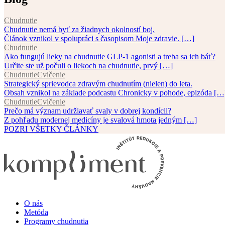
Chudnutie
Chudnutie nemá byť za žiadnych okolností boj.
Článok vznikol v spolupráci s časopisom Moje zdravie. […]
Chudnutie
Ako fungujú lieky na chudnutie GLP-1 agonisti a treba sa ich báť?
Určite ste už počuli o liekoch na chudnutie, prvý […]
Chudnutie
Cvičenie
Strategický sprievodca zdravým chudnutím (nielen) do leta.
Obsah vznikol na základe podcastu Chronicky v pohode, epizóda […
Chudnutie
Cvičenie
Prečo má význam udržiavať svaly v dobrej kondícii?
Z pohľadu modernej medicíny je svalová hmota jedným […]
POZRI VŠETKY ČLÁNKY
O nás
Metóda
Programy chudnutia