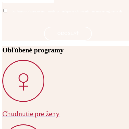
Súhlasím so
Spracovaním osobných údajov
a ich využitím na marketingové účely.
Obľúbené programy
Chudnutie pre ženy