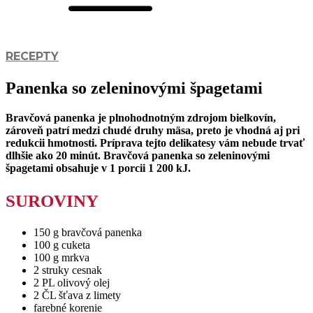
RECEPTY
Panenka so zeleninovými špagetami
Bravčová panenka je plnohodnotným zdrojom bielkovín,
zároveň patrí medzi chudé druhy mäsa, preto je vhodná aj pri
redukcii hmotnosti. Príprava tejto delikatesy vám nebude trvať
dlhšie ako 20 minút. Bravčová panenka so zeleninovými
špagetami obsahuje v 1 porcii 1 200 kJ.
SUROVINY
150 g bravčová panenka
100 g cuketa
100 g mrkva
2 struky cesnak
2 PL olivový olej
2 ČL šťava z limety
farebné korenie