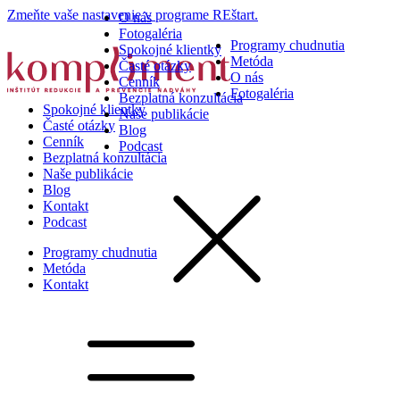
Zmeňte vaše nastavenie v programe REštart.
O nás
Fotogaléria
Programy chudnutia
Spokojné klientky
Metóda
Časté otázky
O nás
Cenník
Fotogaléria
Bezplatná konzultácia
Spokojné klientky
Naše publikácie
Časté otázky
Blog
Cenník
Podcast
Bezplatná konzultácia
Naše publikácie
Blog
Kontakt
Podcast
Programy chudnutia
Metóda
Kontakt