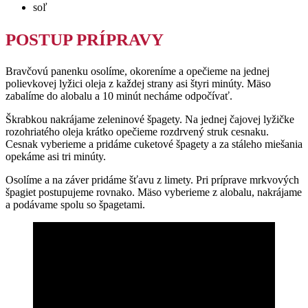
soľ
POSTUP PRÍPRAVY
Bravčovú panenku osolíme, okoreníme a opečieme na jednej
polievkovej lyžici oleja z každej strany asi štyri minúty. Mäso
zabalíme do alobalu a 10 minút necháme odpočívať.
Škrabkou nakrájame zeleninové špagety. Na jednej čajovej lyžičke
rozohriatého oleja krátko opečieme rozdrvený struk cesnaku.
Cesnak vyberieme a pridáme cuketové špagety a za stáleho miešania
opekáme asi tri minúty.
Osolíme a na záver pridáme šťavu z limety. Pri príprave mrkvových
špagiet postupujeme rovnako. Mäso vyberieme z alobalu, nakrájame
a podávame spolu so špagetami.