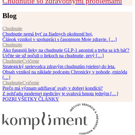
Chudnutie so zdravotnými problémami
Blog
Chudnutie
Chudnutie nemá byť za žiadnych okolností boj.
Článok vznikol v spolupráci s časopisom Moje zdravie. […]
Chudnutie
Ako fungujú lieky na chudnutie GLP-1 agonisti a treba sa ich báť?
Určite ste už počuli o liekoch na chudnutie, prvý […]
Chudnutie
Cvičenie
Strategický sprievodca zdravým chudnutím (nielen) do leta.
Obsah vznikol na základe podcastu Chronicky v pohode, epizóda
[…]
Chudnutie
Cvičenie
Prečo má význam udržiavať svaly v dobrej kondícii?
Z pohľadu modernej medicíny je svalová hmota jedným […]
POZRI VŠETKY ČLÁNKY