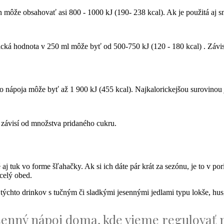
n môže obsahovať asi 800 - 1000 kJ (190- 238 kcal). Ak je použitá aj s
ká hodnota v 250 ml môže byť od 500-750 kJ (120 - 180 kcal) . Závis
o nápoja môže byť až 1 900 kJ (455 kcal). Najkalorickejšou surovinou 
ť závisí od množstva pridaného cukru.
é aj tuk vo forme šľahačky. Ak si ich dáte pár krát za sezónu, je to v 
celý obed.
u týchto drinkov s tučným či sladkými jesennými jedlami typu lokše, hu
jesenný nápoj doma, kde vieme regulovať