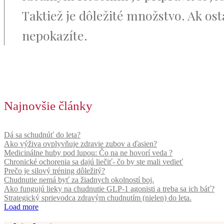
Taktiež je dôležité množstvo. Ak ost
nepokazíte.
Najnovšie články
Dá sa schudnúť do leta?
Ako výživa ovplyvňuje zdravie zubov a ďasien?
Medicinálne huby pod lupou: Čo na ne hovorí veda ?
Chronické ochorenia sa dajú liečiť- čo by ste mali vedieť
Prečo je silový tréning dôležitý?
Chudnutie nemá byť za žiadnych okolností boj.
Ako fungujú lieky na chudnutie GLP-1 agonisti a treba sa ich báť?
Strategický sprievodca zdravým chudnutím (nielen) do leta.
Load more