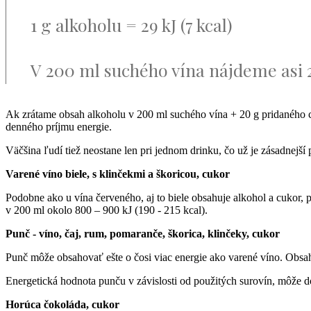
1 g alkoholu = 29 kJ (7 kcal)
V 200 ml suchého vína nájdeme asi 20
Ak zrátame obsah alkoholu v 200 ml suchého vína + 20 g pridaného cu
denného príjmu energie.
Väčšina ľudí tiež neostane len pri jednom drinku, čo už je zásadnejší
Varené víno biele, s klinčekmi a škoricou, cukor
Podobne ako u vína červeného, aj to biele obsahuje alkohol a cukor, p
v 200 ml okolo 800 – 900 kJ (190 - 215 kcal).
Punč - víno, čaj, rum, pomaranče, škorica, klinčeky, cukor
Punč môže obsahovať ešte o čosi viac energie ako varené víno. Obsahu
Energetická hodnota punču v závislosti od použitých surovín, môže d
Horúca čokoláda, cukor