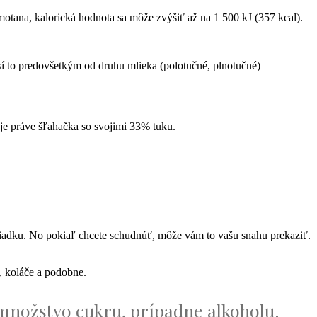
motana, kalorická hodnota sa môže zvýšiť až na 1 500 kJ (357 kcal).
í to predovšetkým od druhu mlieka (polotučné, plnotučné)
je práve šľahačka so svojimi 33% tuku.
poriadku. No pokiaľ chcete schudnúť, môže vám to vašu snahu prekaziť.
s, koláče a podobne.
 množstvo cukru, prípadne alkoholu.