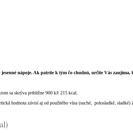
jesenné nápoje. Ak patríte k tým čo chudnú, určite Vás zaujíma, k
rom sa skrýva približne 900 kJ/ 215 kcal.
tická hodnota závisí aj od použitého vína (suché, polosladké, sladké)
al)