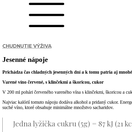
CHUDNUTIE
VÝŽIVA
Jesenné nápoje
Prichádza čas chladných jesenných dní a k tomu patria aj mnohé 
Varené víno červené, s klinčekmi a škoricou, cukor
V 200 ml pohári červeného vareného vína s klinčekmi, škoricou a cuk
Najviac kalórií tomuto nápoju dodáva alkohol a pridaný cukor. Energe
suché víno, ktoré obsahuje minimálne množstvo sacharidov.
Jedna lyžička cukru (5g) = 87 kJ (21 kc