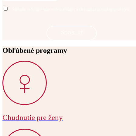
Súhlasím so
Spracovaním osobných údajov
a ich využitím na marketingové účely.
Obľúbené programy
Chudnutie pre ženy