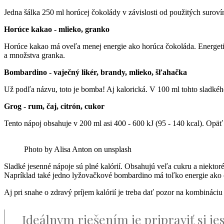
Jedna šálka 250 ml horúcej čokolády v závislosti od použitých suroví
Horúce kakao - mlieko, granko
Horúce kakao má oveľa menej energie ako horúca čokoláda. Energetic
a množstva granka.
Bombardino - vaječný likér, brandy, mlieko, šľahačka
Už podľa názvu, toto je bomba! Aj kalorická. V 100 ml tohto sladkéh
Grog - rum, čaj, citrón, cukor
Tento nápoj obsahuje v 200 ml asi 400 - 600 kJ (95 - 140 kcal). Opä
Photo by Alisa Anton on unsplash
Sladké jesenné nápoje sú plné kalórií. Obsahujú veľa cukru a niektor
Napríklad také jedno lyžovačkové bombardino má toľko energie ako 
Aj pri snahe o zdravý príjem kalórií je treba dať pozor na kombináci
Ideálnym riešením je pripraviť si 