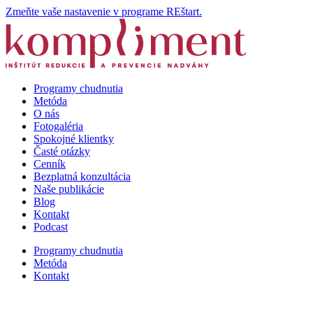
Zmeňte vaše nastavenie v programe REštart.
Programy chudnutia
Metóda
O nás
Fotogaléria
Spokojné klientky
Časté otázky
Cenník
Bezplatná konzultácia
Naše publikácie
Blog
Kontakt
Podcast
Programy chudnutia
Metóda
Kontakt