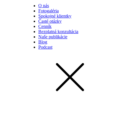
O nás
Fotogaléria
Spokojné klientky
Časté otázky
Cenník
Bezplatná konzultácia
Naše publikácie
Blog
Podcast