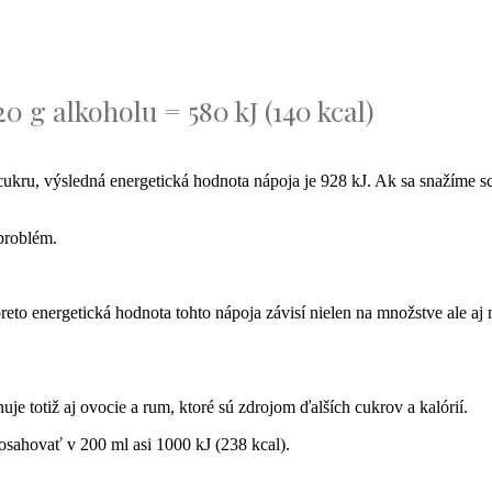
 g alkoholu = 580 kJ (140 kcal)
kru, výsledná energetická hodnota nápoja je 928 kJ. Ak sa snažíme sc
 problém.
reto energetická hodnota tohto nápoja závisí nielen na množstve ale aj
je totiž aj ovocie a rum, ktoré sú zdrojom ďalších cukrov a kalórií.
osahovať v 200 ml asi 1000 kJ (238 kcal).