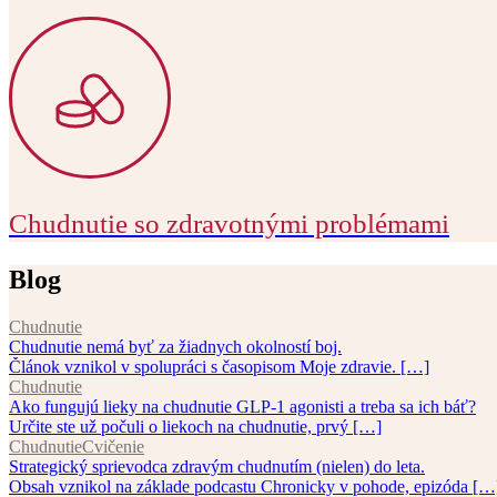
Chudnutie so zdravotnými problémami
Blog
Chudnutie
Chudnutie nemá byť za žiadnych okolností boj.
Článok vznikol v spolupráci s časopisom Moje zdravie. […]
Chudnutie
Ako fungujú lieky na chudnutie GLP-1 agonisti a treba sa ich báť?
Určite ste už počuli o liekoch na chudnutie, prvý […]
Chudnutie
Cvičenie
Strategický sprievodca zdravým chudnutím (nielen) do leta.
Obsah vznikol na základe podcastu Chronicky v pohode, epizóda […