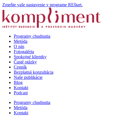
Zmeňte vaše nastavenie v programe REštart.
Programy chudnutia
Metóda
O nás
Fotogaléria
Spokojné klientky
Časté otázky
Cenník
Bezplatná konzultácia
Naše publikácie
Blog
Kontakt
Podcast
Programy chudnutia
Metóda
Kontakt