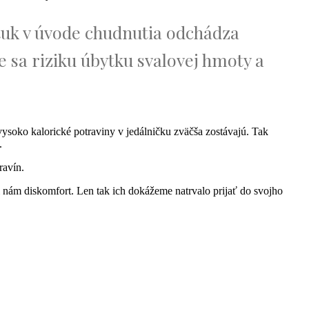
tuk v úvode chudnutia odchádza
e sa riziku úbytku svalovej hmoty a
vysoko kalorické potraviny v jedálničku zväčša zostávajú. Tak
.
ravín.
nám diskomfort. Len tak ich dokážeme natrvalo prijať do svojho