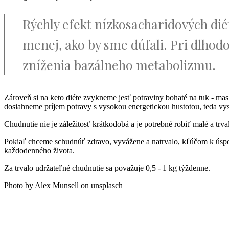
Rýchly efekt nízkosacharidových di
menej, ako by sme dúfali. Pri dlhodo
zníženia bazálneho metabolizmu.
Zároveň si na keto diéte zvykneme jesť potraviny bohaté na tuk - mas
dosiahneme príjem potravy s vysokou energetickou hustotou, teda vyso
Chudnutie nie je záležitosť krátkodobá a je potrebné robiť malé a trva
Pokiaľ chceme schudnúť zdravo, vyvážene a natrvalo, kľúčom k úspec
každodenného života.
Za trvalo udržateľné chudnutie sa považuje 0,5 - 1 kg týždenne.
Photo by Alex Munsell on unsplasch