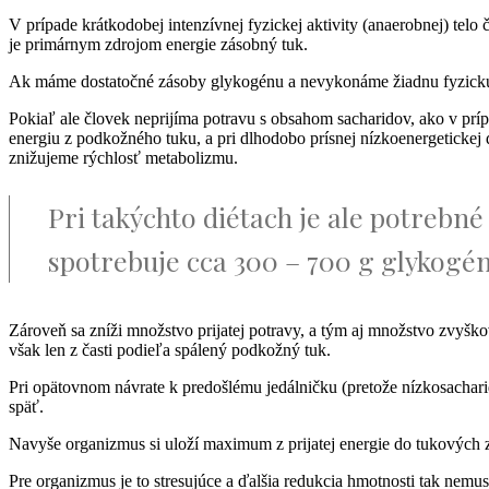
V prípade krátkodobej intenzívnej fyzickej aktivity (anaerobnej) telo 
je primárnym zdrojom energie zásobný tuk.
Ak máme dostatočné zásoby glykogénu a nevykonáme žiadnu fyzickú akt
Pokiaľ ale človek neprijíma potravu s obsahom sacharidov, ako v príp
energiu z podkožného tuku, a pri dlhodobo prísnej nízkoenergetickej d
znižujeme rýchlosť metabolizmu.
Pri takýchto diétach je ale potrebné 
spotrebuje cca 300 – 700 g glykogénu, 
Zároveň sa zníži množstvo prijatej potravy, a tým aj množstvo zvyško
však len z časti podieľa spálený podkožný tuk.
Pri opätovnom návrate k predošlému jedálničku (pretože nízkosacharid
späť.
Navyše organizmus si uloží maximum z prijatej energie do tukových z
Pre organizmus je to stresujúce a ďalšia redukcia hmotnosti tak nemu