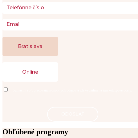
Bratislava
Online
Súhlasím so
Spracovaním osobných údajov
a ich využitím na marketingové účely.
Obľúbené programy