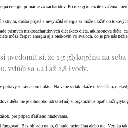
čerpá energiu primárne zo sacharidov. Pri nízkej intenzite cvičenia - a
ivitu, ďalšia prijatá a nevyužitá energia sa môže uložiť do tukových 
ade prísnych nízkosacharidových diét (keto diéta, atkinsonova diéta, c
iéte môže čerpať energiu aj z bielkovín vo svaloch, čo je pre nás nežia
si uvedomiť si, že 1 g glykogénu na seba v
vylúči sa 1,2 l až 2,8 l vody.
v potravy v tráviacom trakte. Na váhe sa tak ukáže nižšie číslo, nieke
ová diéta nie je dlhodobo udržateľná) si organizmus opäť uloží glykog
ásob, pre prípad ďalšieho hladovania.
sí fungovať. Bez ohľadu na to, či bude racionálna alebo nie. Vzniká tak