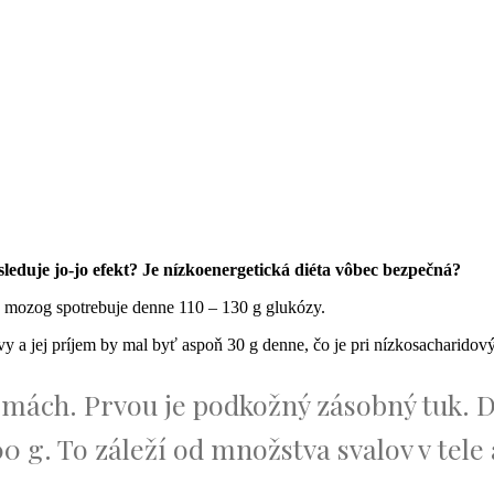
leduje jo-jo efekt?
Je nízkoenergetická diéta vôbec bezpečná?
ad mozog spotrebuje denne 110 – 130 g glukózy.
ivy a jej príjem by mal byť aspoň 30 g denne, čo je pri nízkosacharido
ormách. Prvou je podkožný zásobný tuk. 
0 g. To záleží od množstva svalov v tele 