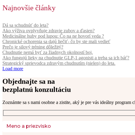
Najnovšie články
Dá sa schudnúť do leta?
Ako výživa ovplyvňuje zdravie zubov a ďasien?
Medicinálne huby pod lupou: Čo na ne hovorí veda ?
Chronické ochorenia sa dajú liečiť- čo by ste mali vedieť
Prečo je silový tréning dôležitý?
Chudnutie nemá byť za žiadnych okolností boj.
Ako fungujú lieky na chudnutie GLP-1 agonisti a treba sa ich báť?
Strategický sprievodca zdravým chudnutím (nielen) do leta.
Load more
Objednajte sa na
bezplatnú konzultáciu
Zoznámte sa s nami osobne a zistite, aký je pre vás ideálny program c