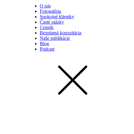
O nás
Fotogaléria
Spokojné klientky
Časté otázky
Cenník
Bezplatná konzultácia
Naše publikácie
Blog
Podcast