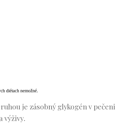
vých diétach nemožné.
Druhou je zásobný glykogén v pečeni
a výživy.