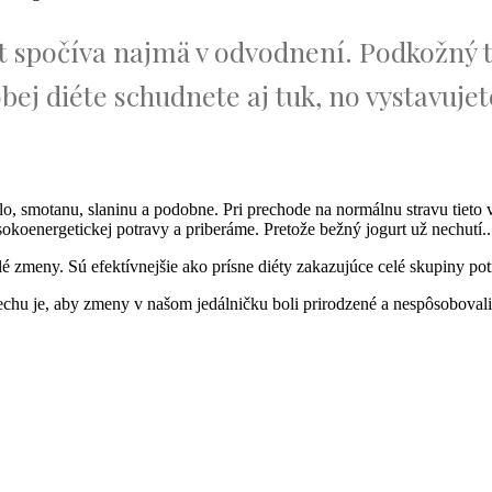
ét spočíva najmä v odvodnení. Podkožný 
bej diéte schudnete aj tuk, no vystavujet
lo, smotanu, slaninu a podobne. Pri prechode na normálnu stravu tieto 
koenergetickej potravy a priberáme. Pretože bežný jogurt už nechutí..
lé zmeny. Sú efektívnejšie ako prísne diéty zakazujúce celé skupiny pot
hu je, aby zmeny v našom jedálničku boli prirodzené a nespôsobovali 