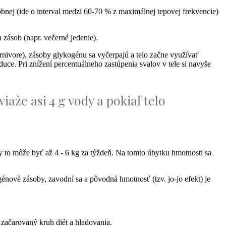
eróbnej (ide o interval medzi 60-70 % z maximálnej tepovej frekvencie)
zásob (napr. večerné jedenie).
arnivore), zásoby glykogénu sa vyčerpajú a telo začne využívať
duce. Pri znížení percentuálneho zastúpenia svalov v tele si navyše
iaže asi 4 g vody a pokiaľ telo
dy to môže byť až 4 - 6 kg za týždeň. Na tomto úbytku hmotnosti sa
énové zásoby, zavodní sa a pôvodná hmotnosť (tzv. jo-jo efekt) je
 začarovaný kruh diét a hladovania.