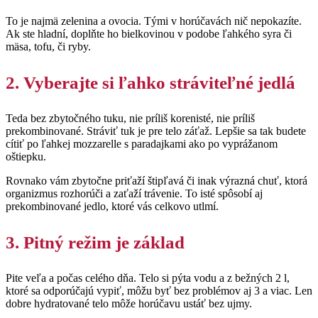
To je najmä zelenina a ovocia. Tými v horúčavách nič nepokazíte.
Ak ste hladní, doplňte ho bielkovinou v podobe ľahkého syra či
mäsa, tofu, či ryby.
2. Vyberajte si ľahko stráviteľné jedlá
Teda bez zbytočného tuku, nie príliš korenisté, nie príliš
prekombinované. Stráviť tuk je pre telo záťaž. Lepšie sa tak budete
cítiť po ľahkej mozzarelle s paradajkami ako po vyprážanom
oštiepku.
Rovnako vám zbytočne priťaží štipľavá či inak výrazná chuť, ktorá
organizmus rozhorúči a zaťaží trávenie. To isté spôsobí aj
prekombinované jedlo, ktoré vás celkovo utlmí.
3. Pitný režim je základ
Pite veľa a počas celého dňa. Telo si pýta vodu a z bežných 2 l,
ktoré sa odporúčajú vypiť, môžu byť bez problémov aj 3 a viac. Len
dobre hydratované telo môže horúčavu ustáť bez ujmy.