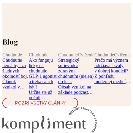
Blog
Chudnutie
Chudnutie
Chudnutie
Cvičenie
Chudnutie
Cvičenie
Chudnutie
Ako fungujú
Strategický
Prečo má význam
nemá byť za
lieky na
sprievodca
udržiavať svaly
žiadnych
chudnutie
zdravým
v dobrej kondícii?
okolností boj.
GLP-1 agonisti
chudnutím (nielen)
Z pohľadu
Článok
a treba sa ich
do leta.
modernej medicíny
vznikol v
báť?
Obsah vznikol na
je svalová hmota
spolupráci s
Určite ste už
základe podcastu
jedným […]
časopisom
počuli
Chronicky
Moje zdravie.
POZRI VŠETKY ČLÁNKY
o liekoch na
v pohode, epizóda
[…]
chudnutie,
[…]
prvý […]