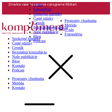
Zmeňte vaše nastavenie v programe REštart.
O nás
Fotogaléria
Spokojné klientky
Časté otázky
Programy chudnutia
Cenník
Metóda
Bezplatná konzultácia
O nás
Naše publikácie
Fotogaléria
Blog
Spokojné klientky
Podcast
Časté otázky
Cenník
Bezplatná konzultácia
Naše publikácie
Blog
Kontakt
Podcast
Programy chudnutia
Metóda
Kontakt