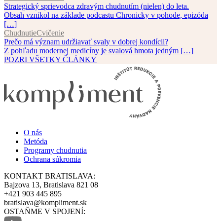
Strategický sprievodca zdravým chudnutím (nielen) do leta.
Obsah vznikol na základe podcastu Chronicky v pohode, epizóda
[…]
Chudnutie
Cvičenie
Prečo má význam udržiavať svaly v dobrej kondícii?
Z pohľadu modernej medicíny je svalová hmota jedným […]
POZRI VŠETKY ČLÁNKY
O nás
Metóda
Programy chudnutia
Ochrana súkromia
KONTAKT BRATISLAVA:
Bajzova 13, Bratislava 821 08
+421 903 445 895
bratislava@kompliment.sk
OSTAŇME V SPOJENÍ: