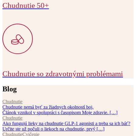
Chudnutie 50+
Chudnutie so zdravotnými problémami
Blog
Chudnutie
Chudnutie nemá byť za žiadnych okolností boj.
Článok vznikol v spolupráci s časopisom Moje zdravie. […]
Chudnutie
Ako fungujú lieky na chudnutie GLP-1 agonisti a treba sa ich báť?
Určite ste už počuli o liekoch na chudnutie, prvý […]
Chudnutie
Cvičenie