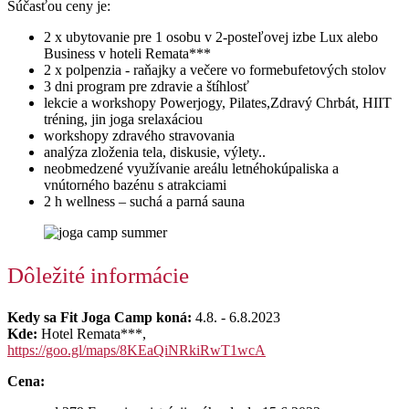
Súčasťou ceny je:
2 x ubytovanie pre 1 osobu v 2-posteľovej izbe Lux alebo
Business v hoteli Remata***
2 x polpenzia - raňajky a večere vo formebufetových stolov
3 dni program pre zdravie a štíhlosť
lekcie a workshopy Powerjogy, Pilates,Zdravý Chrbát, HIIT
tréning, jin joga srelaxáciou
workshopy zdravého stravovania
analýza zloženia tela, diskusie, výlety..
neobmedzené využívanie areálu letnéhokúpaliska a
vnútorného bazénu s atrakciami
2 h wellness – suchá a parná sauna
Dôležité informácie
Kedy sa Fit Joga Camp koná:
4.8. - 6.8.2023
Kde:
Hotel Remata***,
https://goo.gl/maps/8KEaQiNRkiRwT1wcA
Cena: