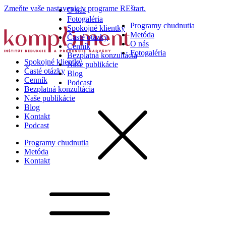
Zmeňte vaše nastavenie v programe REštart.
O nás
Fotogaléria
Programy chudnutia
Spokojné klientky
Metóda
Časté otázky
O nás
Cenník
Fotogaléria
Bezplatná konzultácia
Spokojné klientky
Naše publikácie
Časté otázky
Blog
Cenník
Podcast
Bezplatná konzultácia
Naše publikácie
Blog
Kontakt
Podcast
Programy chudnutia
Metóda
Kontakt