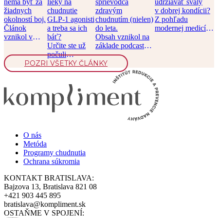
nemá byť za
lieky na
sprievodca
udržiavať svaly
žiadnych
chudnutie
zdravým
v dobrej kondícii?
okolností boj.
GLP-1 agonisti
chudnutím (nielen)
Z pohľadu
Článok
a treba sa ich
do leta.
modernej medicíny
vznikol v
báť?
Obsah vznikol na
je svalová hmota
spolupráci s
Určite ste už
základe podcastu
jedným […]
časopisom
počuli
Chronicky
Moje zdravie.
POZRI VŠETKY ČLÁNKY
o liekoch na
v pohode, epizóda
[…]
chudnutie,
[…]
prvý […]
O nás
Metóda
Programy chudnutia
Ochrana súkromia
KONTAKT BRATISLAVA:
Bajzova 13, Bratislava 821 08
+421 903 445 895
bratislava@kompliment.sk
OSTAŇME V SPOJENÍ: