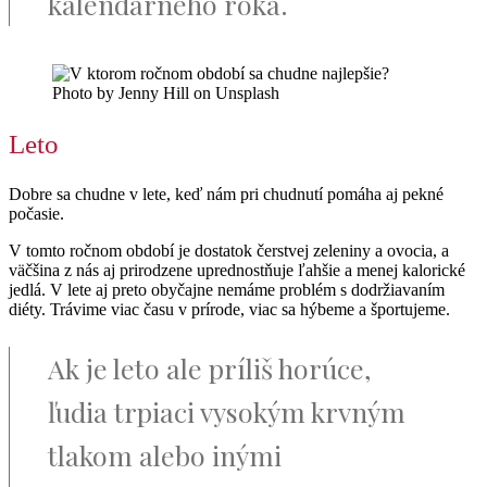
kalendárneho roka.
Photo by Jenny Hill on Unsplash
Leto
Dobre sa chudne v lete, keď nám pri chudnutí pomáha aj pekné
počasie.
V tomto ročnom období je dostatok čerstvej zeleniny a ovocia, a
väčšina z nás aj prirodzene uprednostňuje ľahšie a menej kalorické
jedlá. V lete aj preto obyčajne nemáme problém s dodržiavaním
diéty. Trávime viac času v prírode, viac sa hýbeme a športujeme.
Ak je leto ale príliš horúce,
ľudia trpiaci vysokým krvným
tlakom alebo inými