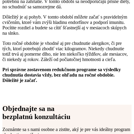
potrebnú na zahriatie. V tomto období sa neodporúčajú prísne diéty,
no schudnúť sa samozrejme dá.
Dôležitý je aj pohyb. V tomto období môžete začať s pravidelným
cvičením, ktoré vám zvýši hladinu endorfínov a podporí imunitu.
Pocítite rozdiel a budete sa cítiť šťastnejší aj v mesiacoch skúpych
na slnko.
Toto ročné obdobie je vhodné aj pre chudnutie alergikov, či pre
tých, ktorí potrebujú zhodiť viac kilogramov. Niekedy chudnutie
totiž trvá aj pomerne dlho, nie len niekoľko týždňov, ale mesiacov,
či niekedy aj rokov. Záleží od počiatočnej hmotnosti a cieľa.
Pri správne zostavenom redukčnom programe sa výsledky
chudnutia dostavia vždy, bez ohľadu na ročné obdobie.
Dôležité je začať.
Objednajte sa na
bezplatnú konzultáciu
Zoznámte sa s nami osobne a zistite, aký je pre vás ideálny program 