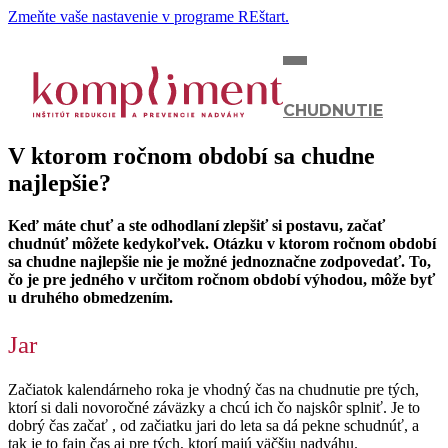
Zmeňte vaše nastavenie v programe REštart.
CHUDNUTIE
V ktorom ročnom období sa chudne
najlepšie?
Keď máte chuť a ste odhodlaní zlepšiť si postavu, začať
chudnúť môžete kedykoľvek. Otázku v ktorom ročnom období
sa chudne najlepšie nie je možné jednoznačne zodpovedať. To,
čo je pre jedného v určitom ročnom období výhodou, môže byť
u druhého obmedzením.
Jar
Začiatok kalendárneho roka je vhodný čas na chudnutie pre tých,
ktorí si dali novoročné záväzky a chcú ich čo najskôr splniť. Je to
dobrý čas začať , od začiatku jari do leta sa dá pekne schudnúť, a
tak je to fajn čas aj pre tých, ktorí majú väčšiu nadváhu.