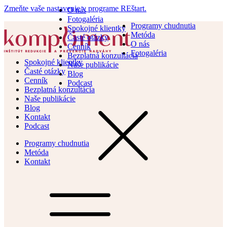
Zmeňte vaše nastavenie v programe REštart.
O nás
Fotogaléria
Programy chudnutia
Spokojné klientky
Metóda
Časté otázky
O nás
Cenník
Fotogaléria
Bezplatná konzultácia
Spokojné klientky
Naše publikácie
Časté otázky
Blog
Cenník
Podcast
Bezplatná konzultácia
Naše publikácie
Blog
Kontakt
Podcast
Programy chudnutia
Metóda
Kontakt