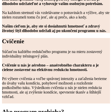
dlhodobo udržateľné a vyhovuje vašim osobným potrebám.
Na každom stretnutí vás vzdelávame o potravinách a výžive, aby ste
nielen rozumeli tomu čo jesť, ale aj prečo, ako a kedy.
Našim cieľom je, aby ste si dosiahnutú hmotnosť a zdravý
životný štýl dlhodobo udržali aj po ukončení programu u nás.
Cvičenie
Súčasťou každého redukčného programu je na mieru zostavený
individuálny tréningový plán.
Cvičenie u nás je aérobno – anaérobného charakteru a je
cielene zostavené na efektívnu redukciu hmotnosti.
Pri výbere cvičenia a voľbe správnej intenzity a zaťaženia berieme
do úvahy vašu kondíciu, pohybové možnosti a rozloženie
podkožného tuku. Výsledkom cvičenia u nás je nielen redukcia
hmotnosti, ale aj zvýšenie kondície, spevnenie tkanív a štíhlejší
vzhľad.
Ako program prebieha?