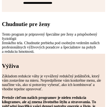
Chudnutie pre ženy
Tento program je pripravený špeciálne pre ženy a prispôsobený
fyziológii
ženského tela. Chudnutie prebieha pod osobným vedením našich
profesionálnych výživových poradcov a špecialistov na pohyb
a redukciu hmotnosti.
Výživa
Základom redukcie váhy je vyvážený redukčný jedálniček, ktorý
vám zostavíme na mieru. Nepredpíšeme vám konkrétne menu, ale
naučíme vás, ako si potraviny vyberať, ako ich kombinovať a
vhodne tepelne upravovať.
Pretože cieľom našich programov je nielen redukcia
kilogramov, ale aj zmena životného štýlu a stravovania. To
zohľadní špecifiká vašej dennej potreby energie a živín, je