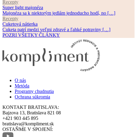
Recepty
Super light majonéza
Majonéza sa k niektorým jedlám jednoducho hodí, no […]
Recepty
Cuketová nátierka
Cuketa patrí medzi veľmi zdravé a ľahké potraviny […]
POZRI VŠETKY ČLÁNKY
O nás
Metóda
Programy chudnutia
Ochrana súkromia
KONTAKT BRATISLAVA:
Bajzova 13, Bratislava 821 08
+421 903 445 895
bratislava@kompliment.sk
OSTAŇME V SPOJENÍ: