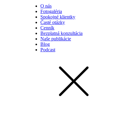
O nás
Fotogaléria
Spokojné klientky
Časté otázky
Cenník
Bezplatná konzultácia
Naše publikácie
Blog
Podcast