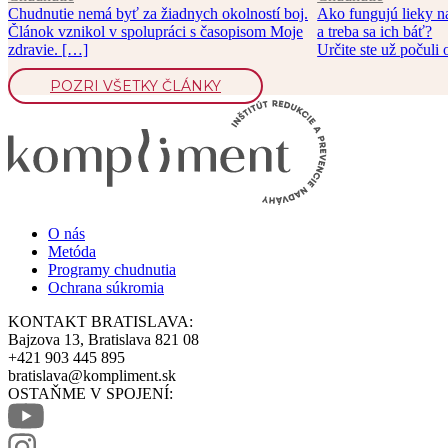
Chudnutie nemá byť za žiadnych okolností boj.
Ako fungujú lieky n
Článok vznikol v spolupráci s časopisom Moje
a treba sa ich báť?
zdravie. […]
Určite ste už počuli
POZRI VŠETKY ČLÁNKY
O nás
Metóda
Programy chudnutia
Ochrana súkromia
KONTAKT BRATISLAVA:
Bajzova 13, Bratislava 821 08
+421 903 445 895
bratislava@kompliment.sk
OSTAŇME V SPOJENÍ: