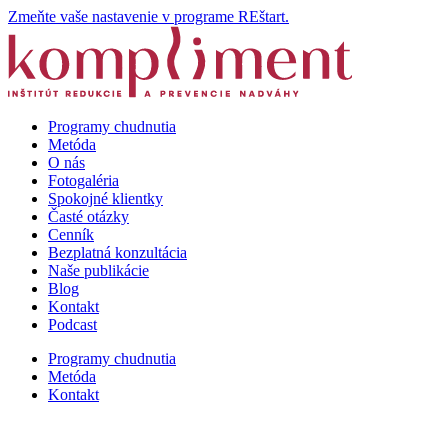
Zmeňte vaše nastavenie v programe REštart.
Programy chudnutia
Metóda
O nás
Fotogaléria
Spokojné klientky
Časté otázky
Cenník
Bezplatná konzultácia
Naše publikácie
Blog
Kontakt
Podcast
Programy chudnutia
Metóda
Kontakt