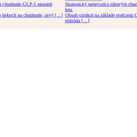
a chudnutie GLP-1 agonisti
Strategický sprievodca zdravým chud
leta.
 o liekoch na chudnutie, prvý […]
Obsah vznikol na základe podcastu 
epizóda […]