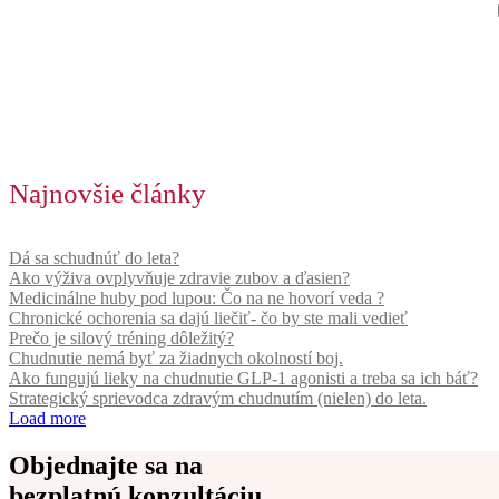
Najnovšie články
Dá sa schudnúť do leta?
Ako výživa ovplyvňuje zdravie zubov a ďasien?
Medicinálne huby pod lupou: Čo na ne hovorí veda ?
Chronické ochorenia sa dajú liečiť- čo by ste mali vedieť
Prečo je silový tréning dôležitý?
Chudnutie nemá byť za žiadnych okolností boj.
Ako fungujú lieky na chudnutie GLP-1 agonisti a treba sa ich báť?
Strategický sprievodca zdravým chudnutím (nielen) do leta.
Load more
Objednajte sa na
bezplatnú konzultáciu