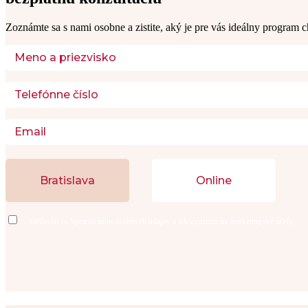
Zoznámte sa s nami osobne a zistite, aký je pre vás ideálny program c
Bratislava
Online
Súhlasím so
Spracovaním osobných údajov
a ich využitím na marketingové účely.