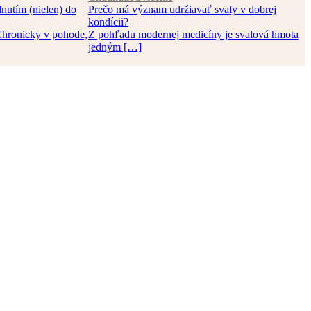
nutím (nielen) do
Prečo má význam udržiavať svaly v dobrej
kondícii?
Chronicky v pohode,
Z pohľadu modernej medicíny je svalová hmota
jedným […]