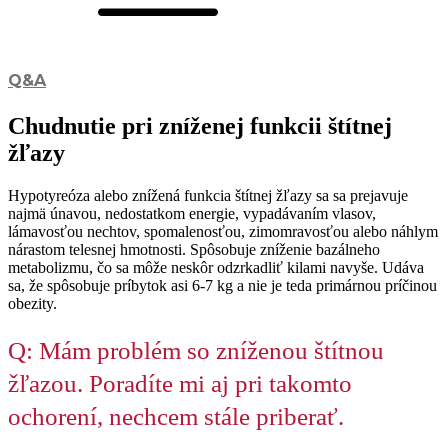
Q&A
Chudnutie pri zníženej funkcii štítnej
žľazy
Hypotyreóza alebo znížená funkcia štítnej žľazy sa sa prejavuje
najmä únavou, nedostatkom energie, vypadávaním vlasov,
lámavosťou nechtov, spomalenosťou, zimomravosťou alebo náhlym
nárastom telesnej hmotnosti. Spôsobuje zníženie bazálneho
metabolizmu, čo sa môže neskôr odzrkadliť kilami navyše. Udáva
sa, že spôsobuje príbytok asi 6-7 kg a nie je teda primárnou príčinou
obezity.
Q: Mám problém so zníženou štítnou
žľazou. Poradíte mi aj pri takomto
ochorení, nechcem stále priberať.