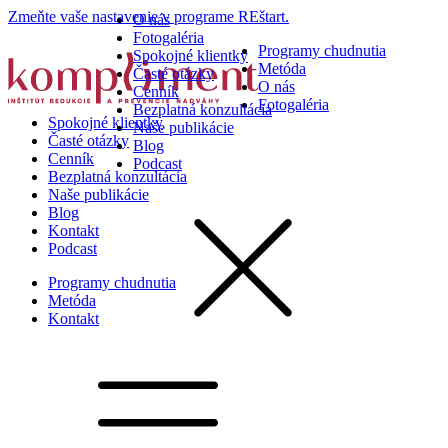
Zmeňte vaše nastavenie v programe REštart.
O nás
Fotogaléria
Programy chudnutia
Spokojné klientky
Metóda
Časté otázky
O nás
Cenník
Fotogaléria
Bezplatná konzultácia
Spokojné klientky
Naše publikácie
Časté otázky
Blog
Cenník
Podcast
Bezplatná konzultácia
Naše publikácie
Blog
Kontakt
Podcast
Programy chudnutia
Metóda
Kontakt