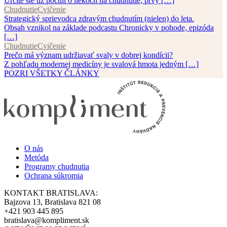
Určite ste už počuli o liekoch na chudnutie, prvý […]
Chudnutie
Cvičenie
Strategický sprievodca zdravým chudnutím (nielen) do leta.
Obsah vznikol na základe podcastu Chronicky v pohode, epizóda
[…]
Chudnutie
Cvičenie
Prečo má význam udržiavať svaly v dobrej kondícii?
Z pohľadu modernej medicíny je svalová hmota jedným […]
POZRI VŠETKY ČLÁNKY
O nás
Metóda
Programy chudnutia
Ochrana súkromia
KONTAKT BRATISLAVA:
Bajzova 13, Bratislava 821 08
+421 903 445 895
bratislava@kompliment.sk