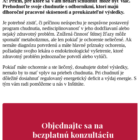
A: Príčin, pre ktoré sa Vám nedarí schudnúť môže byť viac.
Prehodnoťte svoje chudnutie s odborníkmi, ktorí majú
dlhoročné pracovné skúsenosti a preukázateľné výsledky.
Je potrebné zistiť, či príčinou neúspechu je nesprávne postavený
program chudnutia, nedisciplinovanosť v jeho dodržiavaní alebo
nejaký zdravotný problém. Znížená činnosť štítnej žľazy môže
spomaliť metabolizmus, ale len pokiaľ je ochorenie neliečené. Ak
nemáte diagnózu potvrdenú a máte hlavné príznaky ochorenia,
požiadajte svojho lekára o endokrinologické vyšetrenie, ktoré
zdravotný problém jednoznačne potvrdí alebo vylúči.
Pokiaľ máte ochorenie a ste liečený, dosahujete dobré výsledky,
nemalo by to mať vplyv na priebeh chudnutia. Pri chudnutí je
dôležité dosiahnuť regulovaný energetický deficit a výdaj energie. S
tým vám radi pomôžeme u nás v Inštitúte.
Objednajte sa na
bezplatnú konzultáciu