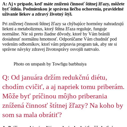
A: Aj v prípade, keď máte zníženú činnosť štítnej žľazy, môžete
byť štíhla. Podmienkou je správna liečba ochorenia, pravidelné
užívanie liekov a zdravý životný štýl.
Pri zníženej činnosti štítnej žľazy sa chýbajúce hormóny nahradzujú
liekmi a metabolizmus, ktorý štítna žľaza reguluje, funguje
normálne. Nie sú preto žiadne dôvody, ktoré by Vám bránili
dosiahnuť normálnu hmotnosť. Odporúčame Vám chudnúť pod
vedením odborníkov, ktorí vám pripravia program tak, aby ste si
správne návyky zdravej životosprávy osvojili natrvalo.
Photo on unspash by Towfigu barbhuiya
Q: Od januára držím redukčnú diétu,
chodím cvičiť, a aj napriek tomu priberám.
Môže byť príčinou môjho priberania
znížená činnosť štítnej žľazy? Na koho by
som sa mala obrátiť?