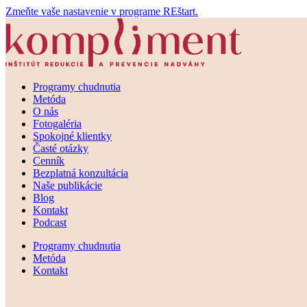
Zmeňte vaše nastavenie v programe REštart.
Programy chudnutia
Metóda
O nás
Fotogaléria
Spokojné klientky
Časté otázky
Cenník
Bezplatná konzultácia
Naše publikácie
Blog
Kontakt
Podcast
Programy chudnutia
Metóda
Kontakt