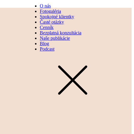
O nás
Fotogaléria
Spokojné klientky
Časté otázky
Cenník
Bezplatná konzultácia
Naše publikácie
Blog
Podcast