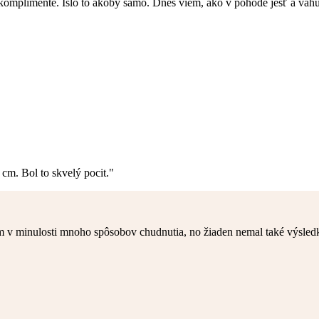
 komplimente. Išlo to akoby samo. Dnes viem, ako v pohode jesť a váhu
cm. Bol to skvelý pocit."
 v minulosti mnoho spôsobov chudnutia, no žiaden nemal také výsledk