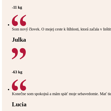
-11 kg
Som nový človek. O mojej ceste k štíhlosti, ktorá začala v Inšt
Julka
-63 kg
Konečne som spokojná a mám späť moje sebavedomie. Mať tie k
Lucia