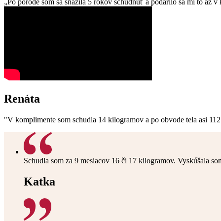
„Po pôrode som sa snažila 5 rokov schudnúť a podarilo sa mi to až v
Renáta
"V komplimente som schudla 14 kilogramov a po obvode tela asi 112 
Schudla som za 9 mesiacov 16 či 17 kilogramov. Vyskúšala som
Katka