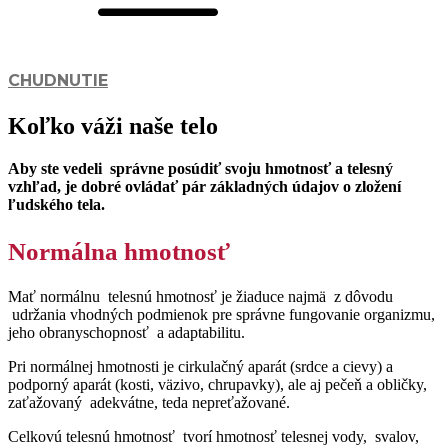
CHUDNUTIE
Koľko váži naše telo
Aby ste vedeli správne posúdiť svoju hmotnosť a telesný
vzhľad, je dobré ovládať pár základných údajov o zložení
ľudského tela.
Normálna hmotnosť
Mať normálnu telesnú hmotnosť je žiaduce najmä z dôvodu
udržania vhodných podmienok pre správne fungovanie organizmu,
jeho obranyschopnosť a adaptabilitu.
Pri normálnej hmotnosti je cirkulačný aparát (srdce a cievy) a
podporný aparát (kosti, väzivo, chrupavky), ale aj pečeň a obličky,
zaťažovaný adekvátne, teda nepreťažované.
Celkovú telesnú hmotnosť tvorí hmotnosť telesnej vody, svalov,