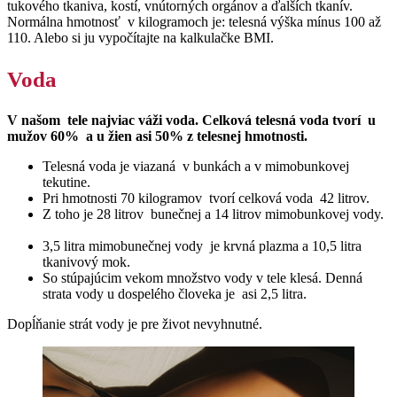
tukového tkaniva, kostí, vnútorných orgánov a ďalších tkanív.
Normálna hmotnosť v kilogramoch je: telesná výška mínus 100 až
110. Alebo si ju vypočítajte na kalkulačke BMI.
Voda
V našom tele najviac váži voda. Celková telesná voda tvorí u
mužov 60% a u žien asi 50% z telesnej hmotnosti.
Telesná voda je viazaná v bunkách a v mimobunkovej
tekutine.
Pri hmotnosti 70 kilogramov tvorí celková voda 42 litrov.
Z toho je 28 litrov bunečnej a 14 litrov mimobunkovej vody.
3,5 litra mimobunečnej vody je krvná plazma a 10,5 litra
tkanivový mok.
So stúpajúcim vekom množstvo vody v tele klesá. Denná
strata vody u dospelého človeka je asi 2,5 litra.
Dopĺňanie strát vody je pre život nevyhnutné.