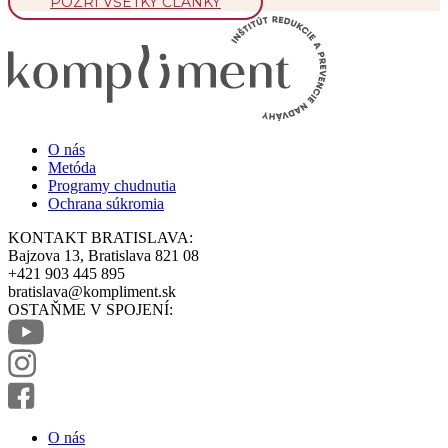
Moje zdravie.
POZRI VŠETKY ČLÁNKY
o liekoch na
v pohode, epizóda
[…]
chudnutie,
[…]
prvý […]
O nás
Metóda
Programy chudnutia
Ochrana súkromia
KONTAKT BRATISLAVA:
Bajzova 13, Bratislava 821 08
+421 903 445 895
bratislava@kompliment.sk
OSTAŇME V SPOJENÍ:
O nás