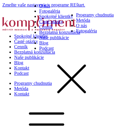
Zmeňte vaše nastavenie v programe REštart.
O nás
Fotogaléria
Programy chudnutia
Spokojné klientky
Metóda
Časté otázky
O nás
Cenník
Fotogaléria
Bezplatná konzultácia
Spokojné klientky
Naše publikácie
Časté otázky
Blog
Cenník
Podcast
Bezplatná konzultácia
Naše publikácie
Blog
Kontakt
Podcast
Programy chudnutia
Metóda
Kontakt