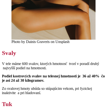
Photo by Dainis Graveris on Unsplash
Svaly
V tele máme 600 svalov, ktorých hmotnosť tvorí v poradí druhý
najvyšší podiel na hmotnosti.
Podiel kostrových svalov na telesnej hmotnosti je 36 až 40% čo
je asi 24 až 30 kilogramov.
Zo svalovej hmoty ubúda so stúpajúcim vekom, pri fyzickej
inaktivite a pri hladovaní.
Tuk