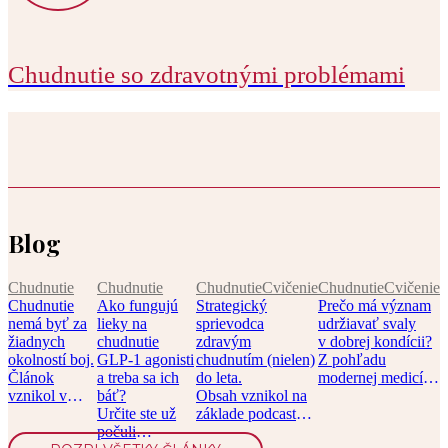
Chudnutie so zdravotnými problémami
Blog
Chudnutie
Chudnutie
Chudnutie
Cvičenie
Chudnutie
Cvičenie
Chudnutie
Ako fungujú
Strategický
Prečo má význam
nemá byť za
lieky na
sprievodca
udržiavať svaly
žiadnych
chudnutie
zdravým
v dobrej kondícii?
okolností boj.
GLP-1 agonisti
chudnutím (nielen)
Z pohľadu
Článok
a treba sa ich
do leta.
modernej medicíny
vznikol v
báť?
Obsah vznikol na
je svalová hmota
spolupráci s
Určite ste už
základe podcastu
jedným […]
časopisom
počuli
Chronicky