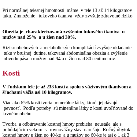
Pri normálnej telesnej hmotnosti máme v tele 13 až 14 kilogramov
tuku. Zmnoženie tukového tkaniva vždy zvyšuje zdravotné riziko.
Obezita je charakterizovaná zvýšením tukového tkaniva u
mužov nad 25% a u žien nad 30%.
Riziko obehových a metabolických komplikácií zvyšuje ukladanie
tuku v brušnej dutine, takzvaná abdominálna obezita a zvýšenie
obvodu pása u mužov nad 94 a u žien nad 80 centimetrov.
Kosti
V ľudskom tele je až 233 kostí a spolu s väzivovým tkanivom a
šľachami vážia asi 10 kilogramov.
Viac ako 65% kosti tvoria minerálne látky, ktoré jej dávajú
pevnosť. Podľa potreby sú minerálne látky z kosti uvoľňované do
krvného obehu.
Tvorba a odbúravanie kostnej hmoty prebieha neustále, ale s
pribúdajúcim vekom sa rovnovážny stav narušuje. Ročný úbytok
kostnej hmoty u žien po 40-ke a u mužov po 60-ke je asi o 1 až 3