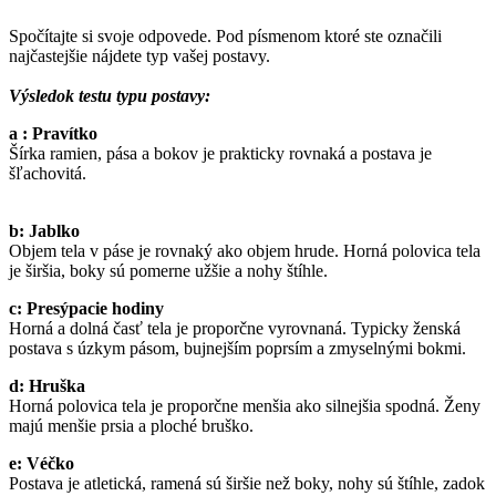
Spočítajte si svoje odpovede. Pod písmenom ktoré ste označili
najčastejšie nájdete typ vašej postavy.
Výsledok testu typu postavy:
a : Pravítko
Šírka ramien, pása a bokov je prakticky rovnaká a postava je
šľachovitá.
b: Jablko
Objem tela v páse je rovnaký ako objem hrude. Horná polovica tela
je širšia, boky sú pomerne užšie a nohy štíhle.
c: Presýpacie hodiny
Horná a dolná časť tela je proporčne vyrovnaná. Typicky ženská
postava s úzkym pásom, bujnejším poprsím a zmyselnými bokmi.
d: Hruška
Horná polovica tela je proporčne menšia ako silnejšia spodná. Ženy
majú menšie prsia a ploché bruško.
e: Véčko
Postava je atletická, ramená sú širšie než boky, nohy sú štíhle, zadok