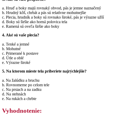
a. Hruď a boky majú rovnaký obvod, pás je jemne naznačený
b. Hrudný kôš, chrbát a pás sú relatívne mohutnejšie
c. Plecia, hrudník a boky sú rovnako široké, pás je výrazne užší
d. Boky sú širšie ako horná polovica tela
e. Ramená sú oveľa širšie ako boky
4. Aké sú vaše plecia?
a. Tenké a jemné
b. Mohutné
c. Primerané k postave
d. Útle a oblé
e. Výrazne široké
5. Na ktorom mieste tela priberiete najrýchlejšie?
a. Na žalúdku a bruchu
b. Rovnomerne po celom tele
c. Na prsiach a na zadku
d. Na stehnách
e. Na rukách a chrbte
Vyhodnotenie: