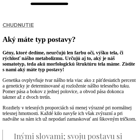
CHUDNUTIE
Aký máte typ postavy?
Gény, ktoré dedíme, neurčujú len farbu očí, výšku tela, či
rýchlosť nášho metabolizmu. Určujú aj to, aký je náš
somatotyp, teda akú morfologickú štruktúru tela máme
.
Zistite
s nami aký máte typ postavy!
Genetika ovplyvňuje tvar nášho tela viac ako z päťdesiatich percent
a geneticky je determinované aj rozloženie nášho telesného tuku.
Pomer pása a bokov z jednej polovice, a obvod pása dokonca
takmer až z dvoch tretín.
Rozdiely v telesných proporciách sú menej výrazné pri normálnej
telesnej hmotnosti. Každé kilo navyše ich však zvýrazní a pri
nadváhe sa nám ich už nepodarí zamaskovať ani šikovným tričkom.
Inými slovami; svoju postavu si