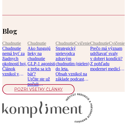
Blog
Chudnutie
Chudnutie
Chudnutie
Cvičenie
Chudnutie
Cvičenie
Chudnutie
Ako fungujú
Strategický
Prečo má význam
nemá byť za
lieky na
sprievodca
udržiavať svaly
žiadnych
chudnutie
zdravým
v dobrej kondícii?
okolností boj.
GLP-1 agonisti
chudnutím (nielen)
Z pohľadu
Článok
a treba sa ich
do leta.
modernej medicíny
vznikol v
báť?
Obsah vznikol na
je svalová hmota
spolupráci s
Určite ste už
základe podcastu
jedným […]
časopisom
počuli
Chronicky
Moje zdravie.
POZRI VŠETKY ČLÁNKY
o liekoch na
v pohode, epizóda
[…]
chudnutie,
[…]
prvý […]