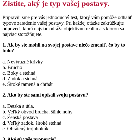
Zistite, aký je typ vašej postavy.
Pripravili sme pre vás jednoduchý test, ktorý vám pomôže odhaliť
typové zaradenie vašej postavy. Pri každej otázke zakrúžkujte
odpoveď, ktorá najviac odráža objektívnu realitu a s ktorou sa
najviac stotožňujete.
1. Ak by ste mohli na svojej postave niečo zmeniť, čo by to
bolo?
a. Nevýrazné krivky
b. Brucho
c. Boky a stehná
d. Zadok a stehná
e. Široké ramená a chrbát
2. Ako by ste sami opísali svoju postavu?
a. Detská a útla.
b. Veľký obvod brucha, štíhle nohy
c. Ženská postava
d. Veľký zadok, široké stehná
e. Obrátený trojuholník
3. Aké sú vaše proporcie?