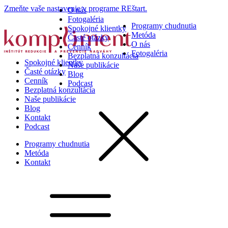
Zmeňte vaše nastavenie v programe REštart.
O nás
Fotogaléria
Programy chudnutia
Spokojné klientky
Metóda
Časté otázky
O nás
Cenník
Fotogaléria
Bezplatná konzultácia
Spokojné klientky
Naše publikácie
Časté otázky
Blog
Cenník
Podcast
Bezplatná konzultácia
Naše publikácie
Blog
Kontakt
Podcast
Programy chudnutia
Metóda
Kontakt