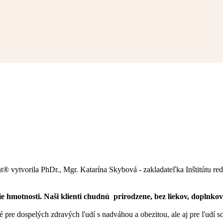
 vytvorila PhDr., Mgr. Katarína Skybová - zakladateľka Inštitútu r
motnosti. Naši klienti chudnú prirodzene, bez liekov, doplnkov 
pre dospelých zdravých ľudí s nadváhou a obezitou, ale aj pre ľudí