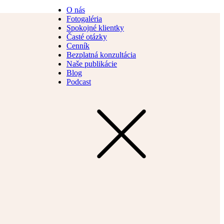
O nás
Fotogaléria
Spokojné klientky
Časté otázky
Cenník
Bezplatná konzultácia
Naše publikácie
Blog
Podcast