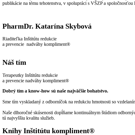
publikácie na tému tehotenstva, v spolupráci s VŠZP a spoločnosťou E
PharmDr. Katarína Skybová
Riaditeľka Inštitútu redukcie
a prevencie nadváhy kompliment®
Náš tím
Terapeutky Inštitútu redukcie
a prevencie nadváhy kompliment®
Dobrý tím a know-how sú naše najväčšie bohatstvo.
Sme tím vyskladaný z odborníčok na redukciu hmotnosti so vzdelaním
Naše dlhoročné skúsenosti dopĺňame kontinuálnym štúdiom odbornýc
tú najvyššiu kvalitu služieb.
Knihy Inštitútu kompliment®