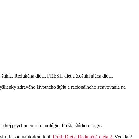
štíhla, Redukčná diéta, FRESH diet a Zoštíhľujúca diéta.
yšlienky zdravého životného štýlu a racionálneho stravovania na
nickej psychoneuroimunológie. Prešla štúdiom jogy a
týlu. Je spoluautorkou kníh
Fresh Diet a Redukčná diéta 2.
Vydala 2