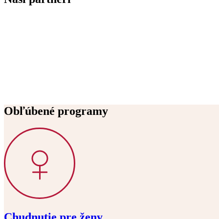
Obľúbené programy
Chudnutie pre ženy