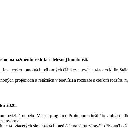
lneho manažmentu redukcie telesnej hmotnosti.
. Je autorkou mnohých odborných článkov a vydala viacero kníh: Stále 
hých projektoch a reláciách v televízii a rozhlase s cieľom rozšíriť m
oku 2020.
tkou medzinárodného Master programu Pruimboom inštitútu v oblasti kli
rozhovorov.
likuje vo viacerých slovenských médiách na tému zdravého životného š