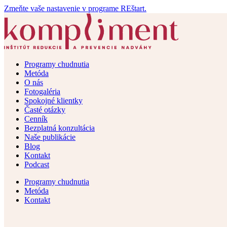
Zmeňte vaše nastavenie v programe REštart.
Programy chudnutia
Metóda
O nás
Fotogaléria
Spokojné klientky
Časté otázky
Cenník
Bezplatná konzultácia
Naše publikácie
Blog
Kontakt
Podcast
Programy chudnutia
Metóda
Kontakt