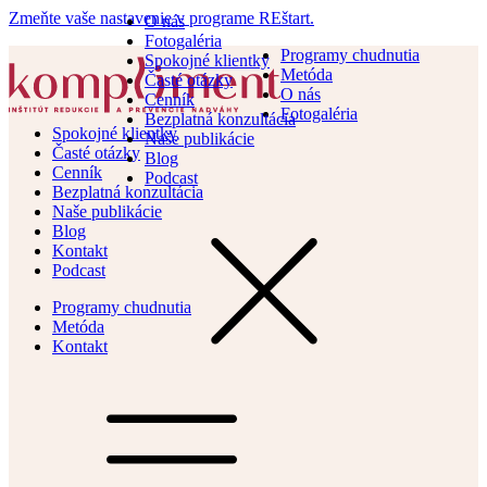
Zmeňte vaše nastavenie v programe REštart.
O nás
Fotogaléria
Programy chudnutia
Spokojné klientky
Metóda
Časté otázky
O nás
Cenník
Fotogaléria
Bezplatná konzultácia
Spokojné klientky
Naše publikácie
Časté otázky
Blog
Cenník
Podcast
Bezplatná konzultácia
Naše publikácie
Blog
Kontakt
Podcast
Programy chudnutia
Metóda
Kontakt