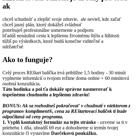
ak
chceš schudnúť a zlepšiť svoje zdravie, ale nevieš, kde začať
chceš jasný plán, ktorý dokážeš zvládnuť
potrebuješ profesionálne usmernenie a podporu
hľadáš nenásilnú cestu k lepšiemu životnému štýlu a štíhlosti
túžiš po výsledkoch, ktoré budú konečne viditeľné a
udržateľné
Ako to funguje?
Celý proces REštart balíčka trvá približne 1,5 hodiny - 30 minút
vyplnenie informácií o tvojom režime doma online + 60 minútová
osobná konzultácia.
Táto hodinka a pol ťa dokáže správne nasmerovať k
úspešnému chudnutiu a lepšiemu zdraviu!
BONUS: Ak sa rozhodneš pokračovať v chudnutí v niektorom z
programov kompliment®, cena za REštartovací balíček ti bude
odpočítaná od ceny programu.
1. Vyplň kontaktný formulár na tejto stránke
- ozveme sa ti v
priebehu 1 dňa, uhradíš 69 eur a dohodneme si termín tvojej
konzultácie či vystavíme
Darčekovú poukážku.