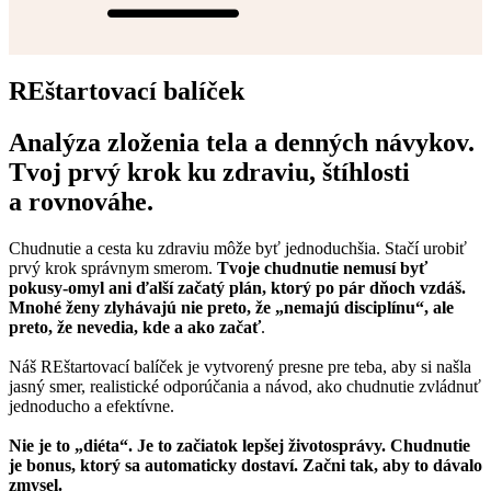
REštartovací balíček
Analýza zloženia tela a denných návykov.
Tvoj prvý krok ku zdraviu, štíhlosti
a rovnováhe.
Chudnutie a cesta ku zdraviu môže byť jednoduchšia. Stačí urobiť
prvý krok správnym smerom.
Tvoje chudnutie nemusí byť
pokusy-omyl ani ďalší začatý plán, ktorý po pár dňoch vzdáš.
Mnohé ženy zlyhávajú nie preto, že „nemajú disciplínu“, ale
preto, že nevedia, kde a ako začať
.
Náš REštartovací balíček je vytvorený presne pre teba, aby si našla
jasný smer, realistické odporúčania a návod, ako chudnutie zvládnuť
jednoducho a efektívne.
Nie je to „diéta“. Je to začiatok lepšej životosprávy. Chudnutie
je bonus, ktorý sa automaticky dostaví. Začni tak, aby to dávalo
zmysel.