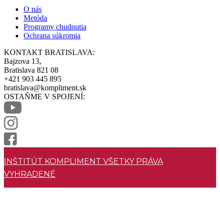
O nás
Metóda
Programy chudnutia
Ochrana súkromia
KONTAKT BRATISLAVA:
Bajzova 13,
Bratislava 821 08
+421 903 445 895
bratislava@kompliment.sk
OSTAŇME V SPOJENÍ:
INŠTITÚT KOMPLIMENT VŠETKY PRÁVA
VYHRADENÉ