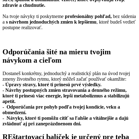
zdravie a chudnutie.
Na tvoje návyky ti poskytneme
profesionálny pohľad,
bez súdenia
a
s návrhom jednoduchých zmien k lepšiemu
, ktoré budeš vedieť
postupne realizovať.
Odporúčania šité na mieru tvojim
návykom a cieľom
Dostaneš konkrétny, jednoduchý a realistický plán na úvod tvojej
zmeny životného rytmu, ktorý môžeš začať používať okamžite:
- Úpravy stravy, ktoré ti prinesú prvé výsledky.
- Návrhy postupných zmien stravovania a denného režimu,
ktoré ti prinesú viac energie, lepší metabolizmus a stabilizujú
apetít.
- Odporúčania pre pohyb podľa tvojej kondície, veku a
obmedzení.
- Návyky, ktoré ti pomôžu cítiť sa ľahšie a vitálnejšie a dajú
zvládnuť aj pri zaneprázdnenom dni.
REštartovací balíček je určený pre teba