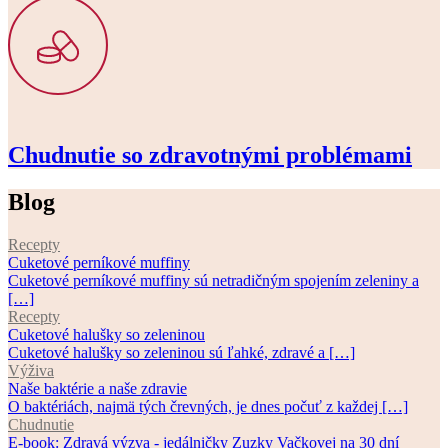
Chudnutie so zdravotnými problémami
Blog
Recepty
Cuketové perníkové muffiny
Cuketové perníkové muffiny sú netradičným spojením zeleniny a
[…]
Recepty
Cuketové halušky so zeleninou
Cuketové halušky so zeleninou sú ľahké, zdravé a […]
Výživa
Naše baktérie a naše zdravie
O baktériách, najmä tých črevných, je dnes počuť z každej […]
Chudnutie
E-book: Zdravá výzva - jedálničky Zuzky Vačkovej na 30 dní