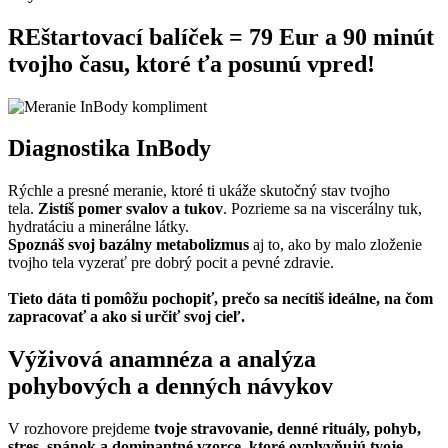
REštartovací balíček = 79 Eur a 90 minút
tvojho času, ktoré ťa posunú vpred!
Diagnostika InBody
Rýchle a presné meranie, ktoré ti ukáže skutočný stav tvojho
tela.
Zistíš pomer svalov a tukov
. Pozrieme sa na viscerálny tuk,
hydratáciu a minerálne látky.
Spoznáš svoj bazálny metabolizmus
aj to, ako by malo zloženie
tvojho tela vyzerať pre dobrý pocit a pevné zdravie.
Tieto dáta ti pomôžu pochopiť, prečo sa necítiš ideálne, na čom
zapracovať a ako si určiť svoj cieľ.
Výživová anamnéza a analýza
pohybových a denných návykov
V rozhovore prejdeme
tvoje stravovanie, denné rituály, pohyb,
stres, spánok a dominantné vzorce, ktoré ovplyvňujú tvoje