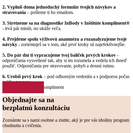
2. Vyplníš doma jednoduchý formulár tvojich návykov a
stravovania
– pošleme ti ho emailom.
3. Stretneme sa na diagnostike InBody v Inštitúte kompliment®
- trvá pár minút, no ukáže veľa.
4. Prejdeme spolu výživovú anamnézu a rozanalyzujeme tvoje
návyky
- zorientuješ sa v tom, aké prvé kroky sú najefektívnejšie.
5. Do pár dní ti vypracujeme tvoj balíček prvých krokov -
odporúčania vysvetlené tak, aby si im rozumela a vedela ich ihneď
použiť. Odporúčania pre stravovanie, pohyb a dennú rutinu.
6. Urobíš prvý krok
– pod odborným vedením a s podporou počas
celého procesu
Objednajte sa na
bezplatnú konzultáciu
Zoznámte sa s nami osobne a zistite, aký je pre vás ideálny program 
chudnutia a cvičenia. 